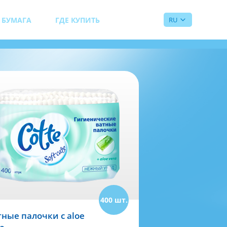
 БУМАГА
ГДЕ КУПИТЬ
RU
ЛОЧКИ
400 шт.
тные палочки с aloe